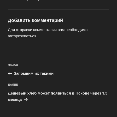
Добавить комментарий
Для отправки комментария вам необходимо
авторизоваться
.
Навигация
Предыдущая
НАЗАД
по
запись:
записям
Запомним их такими
Следующая
ДАЛЕЕ
запись
Дешевый хлеб может появиться в Пскове через 1,5
месяца