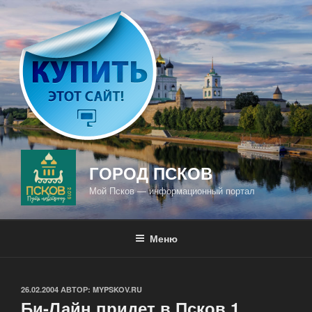
Перейти
к
содержимому
ГОРОД ПСКОВ
Мой Псков — информационный портал
Меню
ОПУБЛИКОВАНО
26.02.2004
АВТОР:
MYPSKOV.RU
Би-Лайн придет в Псков 1