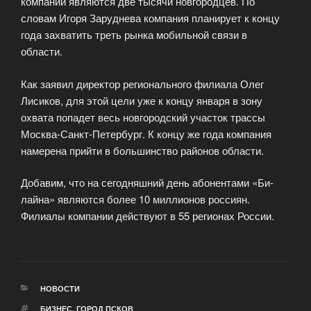
компании являются две тысячи новгородцев. По
словам Игоря Заруднева компания планирует к концу
года захватить треть рынка мобильной связи в
области.
Как заявил директор регионального филиала Олег
Лисиков, для этой цели уже к концу января в зону
охвата попадет весь новгородский участок трассы
Москва-Санкт-Петербург. К концу же года компания
намерена прийти в большинство районов области.
Добавим, что на сегодняшний день абонентами «Би-
лайна» являются более 10 миллионов россиян.
Филиалы компании действуют в 55 регионах России.
РУБРИКИ
НОВОСТИ
МЕТКИ
БИЗНЕС
,
ГОРОД ПСКОВ