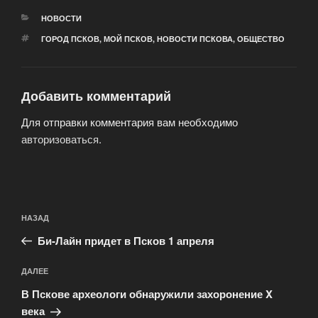
РУБРИКИ
НОВОСТИ
МЕТКИ
ГОРОД ПСКОВ
,
МОЙ ПСКОВ
,
НОВОСТИ ПСКОВА
,
ОБЩЕСТВО
Добавить комментарий
Для отправки комментария вам необходимо
авторизоваться
.
Навигация
Предыдущая
НАЗАД
по
запись:
записям
Би-Лайн придет в Псков 1 апреля
Следующая
ДАЛЕЕ
запись
В Пскове археологи обнаружили захоронение X
века