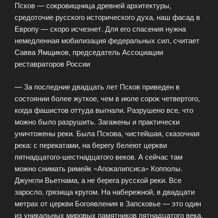
Псков — сокровищница древней архитектуры,
средоточие русского исторического духа, наш фасад в
Европу — скоро исчезнет. Для его спасения нужна
немедленная мобилизация федеральных сил, считает
Савва Ямщиков, председатель Ассоциации
реставраторов России
— За последние двадцать лет Псков приведен в
состоянии более жуткое, чем в июле сорок четвертого,
когда фашистов оттуда выгнали. Разрушено все, что
можно было разрушить. Загажены и практически
уничтожены реки. Была Пскова, чистейшая, сказочная
река: с перекатами, на берегу белеют церкви
пятнадцатого-шестнадцатого веков. А сейчас там
можно снимать римейк «Апокалипсиса» Копполы.
Джунгли Вьетнама, а не берега русской реки. Все
заросло, грязища кругом. На набережной, в двадцати
метрах от церкви Богоявления в Запсковье — это один
из уникальных мировых памятников пятнадцатого века,