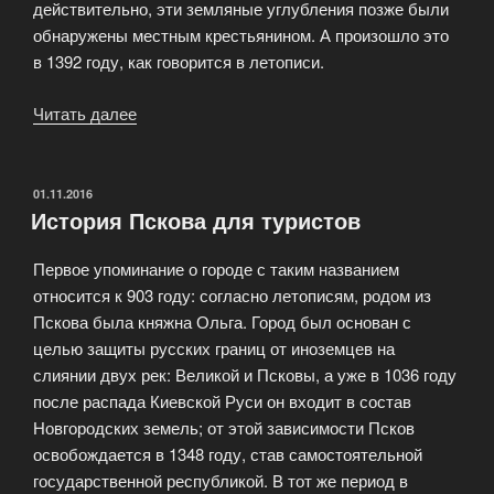
действительно, эти земляные углубления позже были
обнаружены местным крестьянином. А произошло это
в 1392 году, как говорится в летописи.
Читать далее
«Приглашаем
в
Псковско-
Печорский
ОПУБЛИКОВАНО
01.11.2016
История Пскова для туристов
монастырь»
Первое упоминание о городе с таким названием
относится к 903 году: согласно летописям, родом из
Пскова была княжна Ольга. Город был основан с
целью защиты русских границ от иноземцев на
слиянии двух рек: Великой и Псковы, а уже в 1036 году
после распада Киевской Руси он входит в состав
Новгородских земель; от этой зависимости Псков
освобождается в 1348 году, став самостоятельной
государственной республикой. В тот же период в