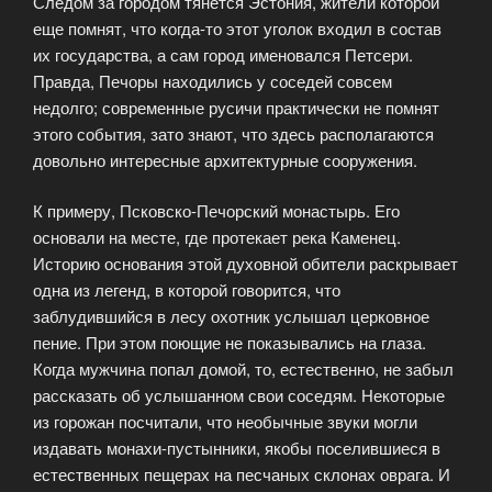
Следом за городом тянется Эстония, жители которой
еще помнят, что когда-то этот уголок входил в состав
их государства, а сам город именовался Петсери.
Правда, Печоры находились у соседей совсем
недолго; современные русичи практически не помнят
этого события, зато знают, что здесь располагаются
довольно интересные архитектурные сооружения.
К примеру, Псковско-Печорский монастырь. Его
основали на месте, где протекает река Каменец.
Историю основания этой духовной обители раскрывает
одна из легенд, в которой говорится, что
заблудившийся в лесу охотник услышал церковное
пение. При этом поющие не показывались на глаза.
Когда мужчина попал домой, то, естественно, не забыл
рассказать об услышанном свои соседям. Некоторые
из горожан посчитали, что необычные звуки могли
издавать монахи-пустынники, якобы поселившиеся в
естественных пещерах на песчаных склонах оврага. И