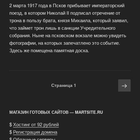
2 марта 1917 года в Псков прибывает императорский
поезд, в котором Николай II подписал отречение от
трона в пользу брата, князя Михаила, который заявил,
что займет трон лишь в санкции Учредительного
собрания. Ныне на псковском вокзале можно увидеть
фотографии, на которых запечатлено это событие.
Здесь же помещена памятная доска.
Навигация
Сле
Страница
1
по
стра
записям
МАГАЗИН ГОТОВЫХ САЙТОВ — MARTSITE.RU
$
Хостинг от 92 рублей
$
Регистрация домена
$
Облачные серверы