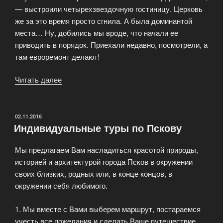
— выстроили четырехзвездочную гостиницу. Церковь
же за это время просто сгнила. А была доминантой
места… Ну, добились мы вроде, что начали ее
приводить в порядок. Приехали недавно, посмотрели, а
там евроремонт делают!
Читать далее
«Псков
—
сокровищница
древней
ОПУБЛИКОВАНО
02.11.2016
Индивидуальные туры по Пскову
архитектуры»
Мы предлагаем Вам насладиться красотой природы,
историей и архитектурой города Псков в окружении
своих близких, родных или, в конце концов, в
окружении себя любимого.
1. Мы вместе с Вами выберем маршрут, постараемся
учесть все пожелания и сделать Ваше путешествие