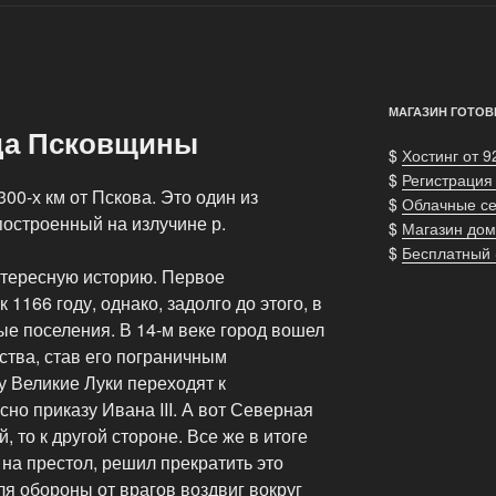
МАГАЗИН ГОТОВ
да Псковщины
$
Хостинг от 9
$
Регистрация
00-х км от Пскова. Это один из
$
Облачные с
построенный на излучине р.
$
Магазин дом
$
Бесплатный
нтересную историю. Первое
 1166 году, однако, задолго до этого, в
ые поселения. В 14-м веке город вошел
ства, став его пограничным
у Великие Луки переходят к
но приказу Ивана III. А вот Северная
, то к другой стороне. Все же в итоге
на престол, решил прекратить это
ля обороны от врагов воздвиг вокруг