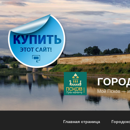
Перейти
к
содержимому
ГОРО
Мой Псков — 
Главная страница
Городск