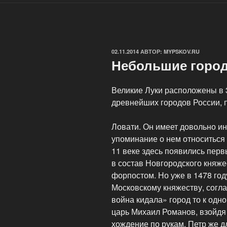
ОПУБЛИКОВАНО
02.11.2014
АВТОР:
MYPSKOV.RU
Небольшие горо
Великие Луки расположены в 3
древнейших городов России, 
Ловати. Он имеет довольно и
упоминание о нем относиться к
11 веке здесь появились перв
в состав Новгородского княже
форпостом. Но уже в 1478 год
Московскому княжеству, соглас
война кидала» город то к одной
царь Михаил Романов, взойдя 
хождение по рукам. Петр же д