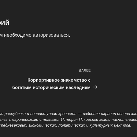
рий
ам необходимо
авторизоваться
.
ДАЛЕЕ
Следующая
запись
Корпортивное знакомство с
богатым историческим наследием
вая республика и неприступная крепость — издревле
охранял северо-з
связь с европейскими странами. История Псковской земли насчитывает
 средневековых экономических, политических и культурных центров.