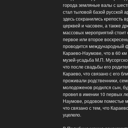
города земляные валы с шесть
стал тыловой базой русской а
здесь сохранились крепость 
церквей и часовен, а также д
массовых мероприятий стоит 
первое или второе воскресень
проводится международный ф
Караево-Наумове, что в 60 км 
музей-усадьба М.П. Мусоргско
что после свадьбы его родит
Караево, что связано с его б
проживали родственники, семь
молодоженов родился сын, бу
провел в имении 10 первых ле
Наумове, родовом поместье м
что связано с тем, что Карае
уцелело.