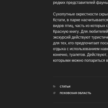
редких представителей фауны,
Сухопутные окрестности скрыв
Кстати, в парке насчитываетс
видов птиц, часть из которых
Красную книгу. Для любителе
экскурсий действуют туристи
для тех, кто предпочитает пос
отдыха с использованием наве
конечно, туалетов. Действуют,
которыми можно попариться в
РУБРИКИ
СТАТЬИ
МЕТКИ
ПСКОВСКАЯ ОБЛАСТЬ