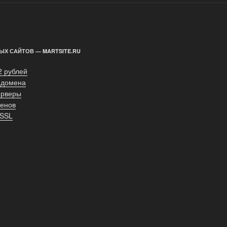
ЫХ САЙТОВ — MARTSITE.RU
2 рублей
 домена
ерверы
енов
 SSL