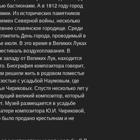
ю бастионами. А в 1812 году город
рмии. Из исторических памятников
времен Северной войны, несколько
ревнее славянское городище. Среди
отметить День города, проводимый в
е июля. В это время в Великих Луках
естиваль воздухоплавания. В
к западу от Великих Лук, находится
го. Биография композитора говорит,
ели решили жить в родовом поместье
лизостью с усадьбой Наумовым, где
я Чириковых. Спустя несколько лет у
дущий великий композитор, который
т. Музей размещается в усадьбе
атери композитора Ю.И. Чириковой,
во было продано крестьянам и не