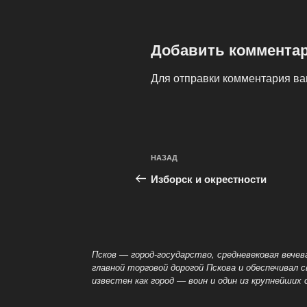
Добавить коммента
Для отправки комментария в
Навигация
Предыдущая
НАЗАД
по
запись:
Изборск и окрестности
записям
Псков — город-государство, средневековая вече
главной торговой дорогой Пскова и обеспечивал 
известен как город
— воин и один из крупнейших