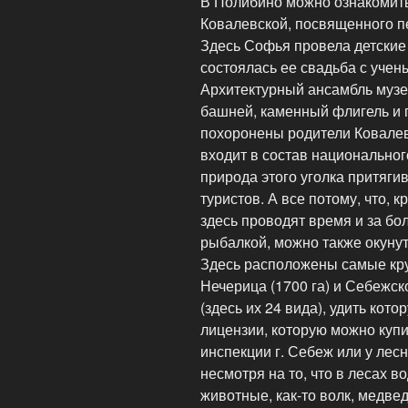
В Полибино можно ознакомить
Ковалевской, посвященного п
Здесь Софья провела детские 
состоялась ее свадьба с учен
Архитектурный ансамбль музе
башней, каменный флигель и п
похоронены родители Ковалев
входит в состав национально
природа этого уголка притяг
туристов. А все потому, что, 
здесь проводят время и за бо
рыбалкой, можно также окунут
Здесь расположены самые кру
Нечерица (1700 га) и Себежск
(здесь их 24 вида), удить кот
лицензии, которую можно куп
инспекции г. Себеж или у лесн
несмотря на то, что в лесах 
животные, как-то волк, медвед