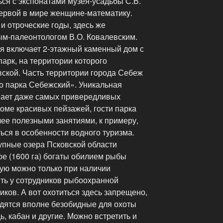
ся с экспонатами музея-усадьбы С.В.
ервой в мире женщине-математику.
и отроческие годы, здесь же
ым-палеонтологом В.О. Ковалевским.
я включает 2-этажный каменный дом с
арк, на территории которого
ской. Часть территории города Себеж
го парка Себежский». Уникальная
ивает даже самых привередливых
кроме красивых пейзажей, гости парка
лее полезными занятиями, к примеру,
ься в особенности водного туризма.
пные озера Псковской области
ое (1600 га) богаты обилием рыбы
орую можно только при наличии
ить у сотрудников рыбоохранной
иков. А вот охотиться здесь запрещено,
водятся вполне безобидные для охоты
ь, кабан и другие. Можно встретить и