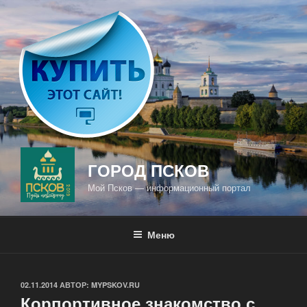
Перейти
к
содержимому
ГОРОД ПСКОВ
Мой Псков — информационный портал
Меню
ОПУБЛИКОВАНО
02.11.2014
АВТОР:
MYPSKOV.RU
Корпортивное знакомство с