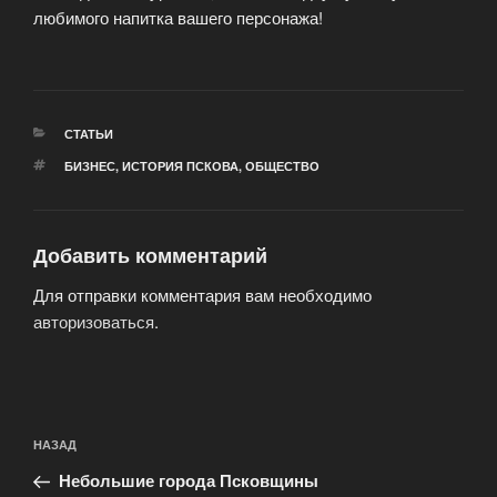
любимого напитка вашего персонажа!
РУБРИКИ
СТАТЬИ
МЕТКИ
БИЗНЕС
,
ИСТОРИЯ ПСКОВА
,
ОБЩЕСТВО
Добавить комментарий
Для отправки комментария вам необходимо
авторизоваться
.
Навигация
Предыдущая
НАЗАД
по
запись:
записям
Небольшие города Псковщины