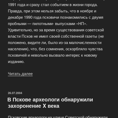
1991 года и сразу стал событием в жизни города.
Правда, при этом нельзя забыть, что в ноябре и
декабре 1990 года псковичи познакомились с двумя
пробными — пилотными- выпусками «НП».
Удивительно, но за время существования советской
власти Псков не имел своей собственной газеты (не
положено, видите ли, было из-за малочисленности
населения), что, без сомнения, оскорбляло чувства
псковичей и невольно вызвало интерес к новому
изданию.
Читать далее
«Вопросы
на
засыпку
газете
ОПУБЛИКОВАНО
26.07.2004
В Пскове археологи обнаружили
«Новости
захоронение X века
Пскова»»
Псковские археологи на улице Советской обнаружили