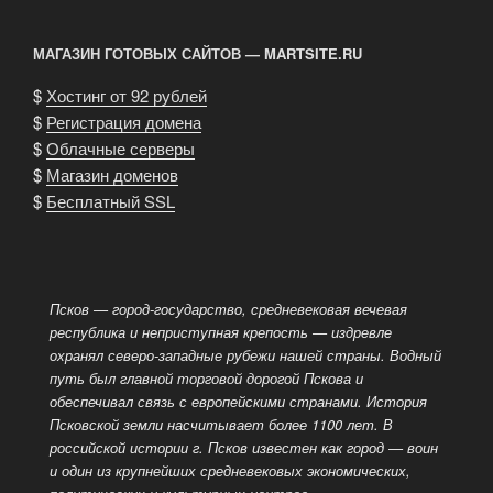
день
редакция
МАГАЗИН ГОТОВЫХ САЙТОВ — MARTSITE.RU
«Новости
Пскова»»
$
Хостинг от 92 рублей
$
Регистрация домена
$
Облачные серверы
$
Магазин доменов
$
Бесплатный SSL
Псков — город-государство, средневековая вечевая
республика и неприступная крепость — издревле
охранял северо-западные рубежи нашей страны. Водный
путь был главной торговой дорогой Пскова и
обеспечивал связь с европейскими странами. История
Псковской земли насчитывает более 1100 лет. В
российской истории г. Псков известен как город
— воин
и один из крупнейших средневековых экономических,