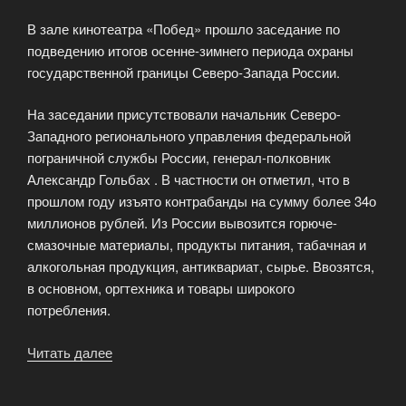
через
В зале кинотеатра «Побед» прошло заседание по
1,5
подведению итогов осенне-зимнего периода охраны
месяца»
государственной границы Северо-Запада России.
На заседании присутствовали начальник Северо-
Западного регионального управления федеральной
пограничной службы России, генерал-полковник
Александр Гольбах . В частности он отметил, что в
прошлом году изъято контрабанды на сумму более 34о
миллионов рублей. Из России вывозится горюче-
смазочные материалы, продукты питания, табачная и
алкогольная продукция, антиквариат, сырье. Ввозятся,
в основном, оргтехника и товары широкого
потребления.
Читать далее
«В
зале
кинотеатра