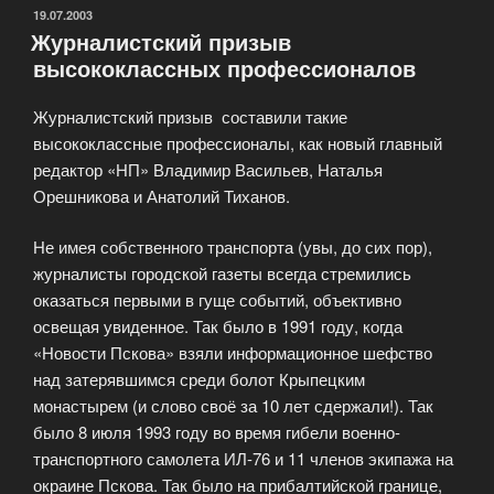
«Побед»
ОПУБЛИКОВАНО
19.07.2003
Журналистский призыв
прошло
высококлассных профессионалов
заседание»
Журналистский призыв составили такие
высококлассные профессионалы, как новый главный
редактор «НП» Владимир Васильев, Наталья
Орешникова и Анатолий Тиханов.
Не имея собственного транспорта (увы, до сих пор),
журналисты городской газеты всегда стремились
оказаться первыми в гуще событий, объективно
освещая увиденное. Так было в 1991 году, когда
«Новости Пскова» взяли информационное шефство
над затерявшимся среди болот Крыпецким
монастырем (и слово своё за 10 лет сдержали!). Так
было 8 июля 1993 году во время гибели военно-
транспортного самолета ИЛ-76 и 11 членов экипажа на
окраине Пскова. Так было на прибалтийской границе,