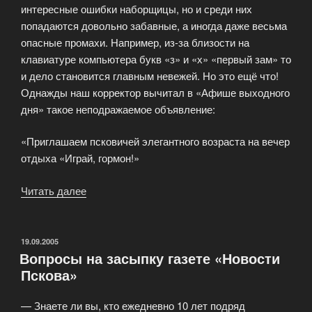
интересные ошибки наборщицы, но и среди них
попадаются довольно забавные, а иногда даже весьма
опасные промахи. Например, из-за близости на
клавиатуре компьютера букв «з» и «х» «первый зам» то
и дело становится главным невежей. Но это ещё что!
Однажды наш корректор вычитал в «Афише выходного
дня» такое неподражаемое объявление:
«Приглашаем псковичей элегантного возраста на вечер
отдыха «Играй, гормон!»
Читать далее
«Очепятки
профессиональных
газетчиков»
ОПУБЛИКОВАНО
19.09.2005
Вопросы на засыпку газете «Новости
Пскова»
— Знаете ли вы, кто ежедневно 10 лет подряд