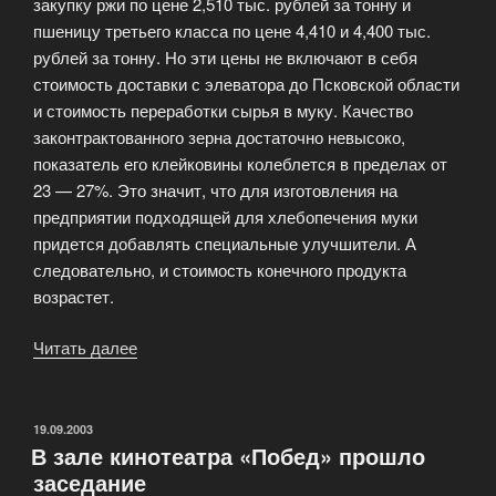
закупку ржи по цене 2,510 тыс. рублей за тонну и
пшеницу третьего класса по цене 4,410 и 4,400 тыс.
рублей за тонну. Но эти цены не включают в себя
стоимость доставки с элеватора до Псковской области
и стоимость переработки сырья в муку. Качество
законтрактованного зерна достаточно невысоко,
показатель его клейковины колеблется в пределах от
23 — 27%. Это значит, что для изготовления на
предприятии подходящей для хлебопечения муки
придется добавлять специальные улучшители. А
следовательно, и стоимость конечного продукта
возрастет.
Читать далее
«Дешевый
хлеб
может
появиться
ОПУБЛИКОВАНО
19.09.2003
В зале кинотеатра «Побед» прошло
в
заседание
Пскове