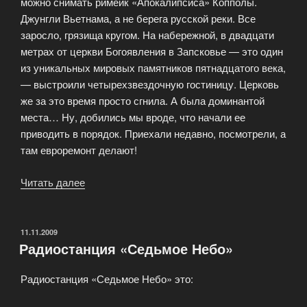
можно снимать римейк «Апокалипсиса» Копполы.
Джунгли Вьетнама, а не берега русской реки. Все
заросло, грязища кругом. На набережной, в двадцати
метрах от церкви Богоявления в Запсковье — это один
из уникальных мировых памятников пятнадцатого века,
— выстроили четырехзвездочную гостиницу. Церковь
же за это время просто сгнила. А была доминантой
места… Ну, добились мы вроде, что начали ее
приводить в порядок. Приехали недавно, посмотрели, а
там евроремонт делают!
Читать далее
«Псков
—
сокровищница
древней
ОПУБЛИКОВАНО
11.11.2009
Радиостанция «Седьмое Небо»
архитектуры»
Радиостанция «Седьмое Небо» это: