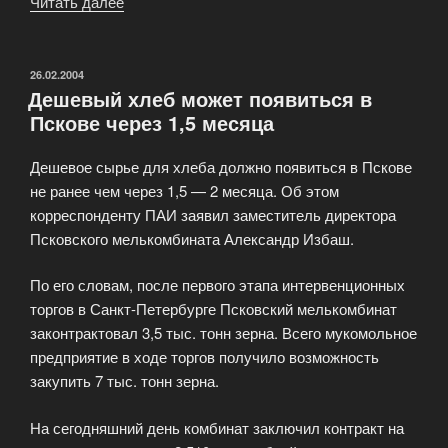
Читать далее
«В
Пскове
археологи
обнаружили
ОПУБЛИКОВАНО
26.02.2004
Дешевый хлеб может появиться в
захоронение
Пскове через 1,5 месяца
X
века»
Дешевое сырье для хлеба должно появиться в Пскове
не ранее чем через 1,5 — 2 месяца. Об этом
корреспонденту ПАИ заявил заместитель директора
Псковского мелькомбината Александр Избаш.
По его словам, после первого этапа интервенционных
торгов в Санкт-Петербурге Псковский мелькомбинат
законтрактовал 3,5 тыс. тонн зерна. Всего мукомольное
предприятие в ходе торгов получило возможность
закупить 7 тыс. тонн зерна.
На сегодняшний день комбинат заключил контракт на