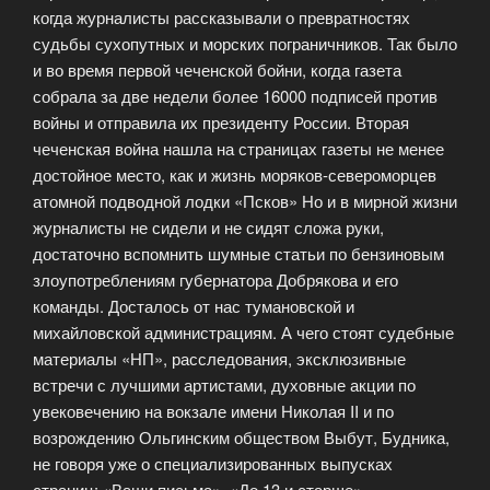
когда журналисты рассказывали о превратностях
судьбы сухопутных и морских пограничников. Так было
и во время первой чеченской бойни, когда газета
собрала за две недели более 16000 подписей против
войны и отправила их президенту России. Вторая
чеченская война нашла на страницах газеты не менее
достойное место, как и жизнь моряков-североморцев
атомной подводной лодки «Псков» Но и в мирной жизни
журналисты не сидели и не сидят сложа руки,
достаточно вспомнить шумные статьи по бензиновым
злоупотреблениям губернатора Добрякова и его
команды. Досталось от нас тумановской и
михайловской администрациям. А чего стоят судебные
материалы «НП», расследования, эксклюзивные
встречи с лучшими артистами, духовные акции по
увековечению на вокзале имени Николая II и по
возрождению Ольгинским обществом Выбут, Будника,
не говоря уже о специализированных выпусках
страниц: «Ваши письма», «До 13 и старше»,