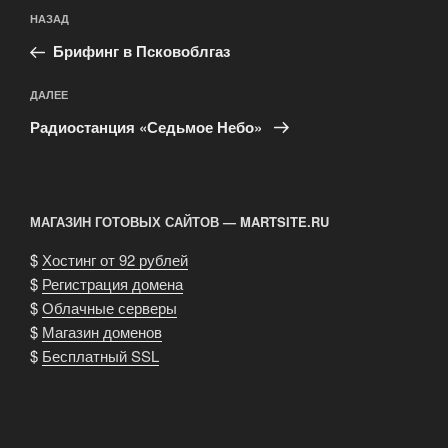
Навигация
Предыдущая
НАЗАД
по
запись:
записям
Брифинг в Псковоблгаз
Следующая
ДАЛЕЕ
запись
Радиостанция «Седьмое Небо»
МАГАЗИН ГОТОВЫХ САЙТОВ — MARTSITE.RU
$
Хостинг от 92 рублей
$
Регистрация домена
$
Облачные серверы
$
Магазин доменов
$
Бесплатный SSL