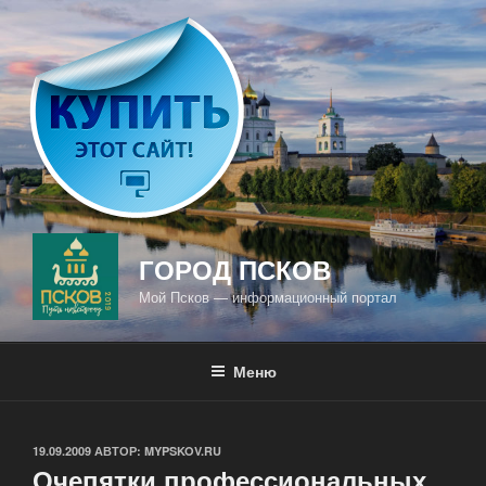
Перейти
к
содержимому
ГОРОД ПСКОВ
Мой Псков — информационный портал
Меню
ОПУБЛИКОВАНО
19.09.2009
АВТОР:
MYPSKOV.RU
Очепятки профессиональных