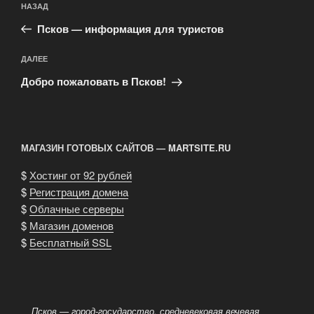
Предыдущая
НАЗАД
по
запись:
записям
Псков — информация для туристов
Следующая
ДАЛЕЕ
запись
Добро пожаловать в Псков!
МАГАЗИН ГОТОВЫХ САЙТОВ — MARTSITE.RU
$
Хостинг от 92 рублей
$
Регистрация домена
$
Облачные серверы
$
Магазин доменов
$
Бесплатный SSL
Псков — город-государство, средневековая вечевая