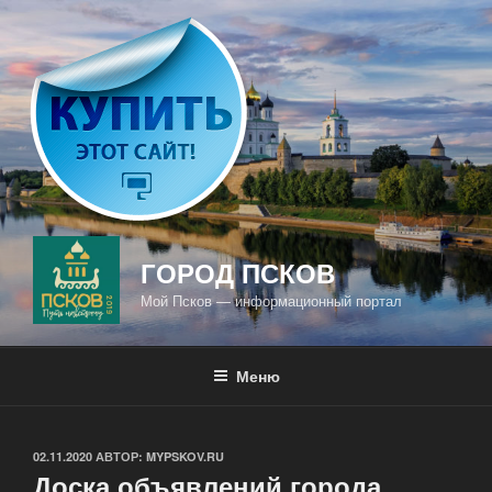
Перейти
к
содержимому
ГОРОД ПСКОВ
Мой Псков — информационный портал
Меню
ОПУБЛИКОВАНО
02.11.2020
АВТОР:
MYPSKOV.RU
Доска объявлений города