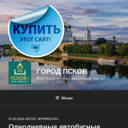
Перейти
к
содержимому
ГОРОД ПСКОВ
Мой Псков — информационный портал
Меню
ОПУБЛИКОВАНО
01.03.2020
АВТОР:
MYPSKOV.RU
Однодневные автобусные