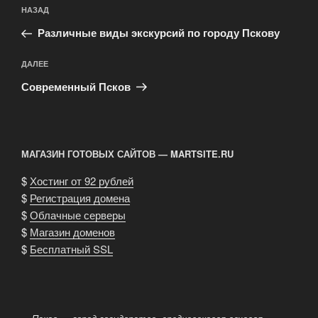
Навигация
Предыдущая
НАЗАД
по
запись:
записям
Различные виды экскурсий по городу Пскову
Следующая
ДАЛЕЕ
запись
Современный Псков
МАГАЗИН ГОТОВЫХ САЙТОВ — MARTSITE.RU
$
Хостинг от 92 рублей
$
Регистрация домена
$
Облачные серверы
$
Магазин доменов
$
Бесплатный SSL