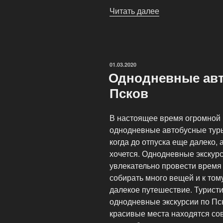
Читать далее
«Современный
Псков»
ОПУБЛИКОВАНО
01.03.2020
Однодневные авт
Псков
В настоящее время огромной
однодневные автобусные туры
когда до отпуска еще далеко, 
хочется. Однодневные экскур
увлекательно провести время 
собирать много вещей и к том
далекое путешествие. Турист
однодневные экскурсии по Пс
красивые места находятся со