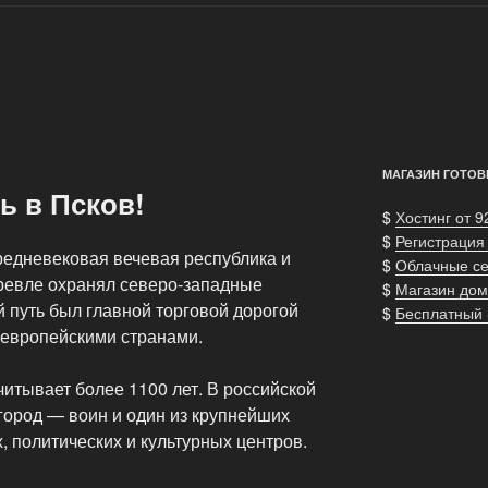
МАГАЗИН ГОТОВ
ь в Псков!
$
Хостинг от 9
$
Регистрация
редневековая вечевая республика и
$
Облачные с
ревле охранял северо-западные
$
Магазин дом
 путь был главной торговой дорогой
$
Бесплатный
 европейскими странами.
итывает более 1100 лет. В российской
 город — воин и один из крупнейших
 политических и культурных центров.