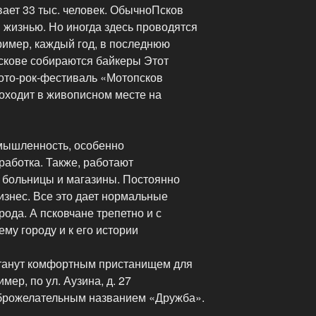
ает 33 тыс. человек. ОбычноПсков
 жизнью. Но иногда здесь проводятся
имер, каждый год, в последнюю
Пскове собираются байкеры Этот
то-рок-фестиваль «Мотопсков
роходит в живописном месте на
мышленность, особенно
аботка. Также, работают
 больницы и магазины. Постоянно
изнес. Все это дает нормальные
рода. А псковчане трепетно и с
му городу и к его истории
станут комфортным пристанищем для
ер, по ул. Аузина, д. 27
оброжелательным названием «Дружба».