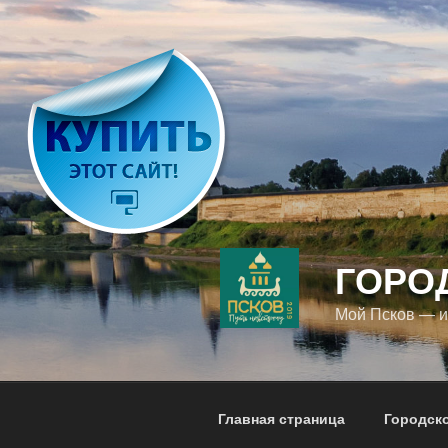
Перейти
к
содержимому
ГОРО
Мой Псков — 
Главная страница
Городск