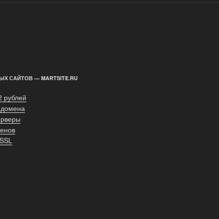
ЫХ САЙТОВ — MARTSITE.RU
2 рублей
 домена
ерверы
енов
 SSL