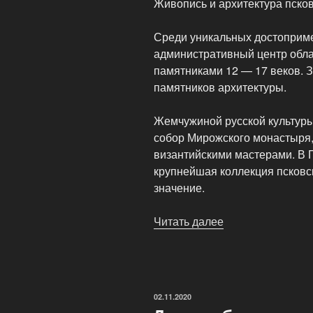
Живопись и архитектура псков
Среди уникальных достоприм
административный центр обла
памятниками 12 — 17 веков. З
памятников архитектуры.
Жемчужиной русской культур
собор Мирожского монастыря,
византийскими мастерами. В 
крупнейшая коллекция псков
значение.
Читать далее
«Добро
пожаловать
в
Псков!»
ОПУБЛИКОВАНО
02.11.2020