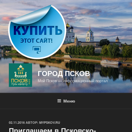
Перейти
к
содержимому
ГОРОД ПСКОВ
Мой Псков — информационный портал
Меню
ОПУБЛИКОВАНО
02.11.2016
АВТОР:
MYPSKOV.RU
Приглашаем в Псковско-