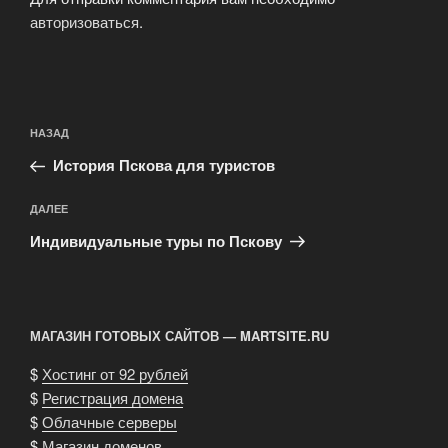
авторизоваться
.
Навигация
Предыдущая
НАЗАД
по
запись:
записям
История Пскова для туристов
Следующая
ДАЛЕЕ
запись
Индивидуальные туры по Пскову
МАГАЗИН ГОТОВЫХ САЙТОВ — MARTSITE.RU
$
Хостинг от 92 рублей
$
Регистрация домена
$
Облачные серверы
$
Магазин доменов