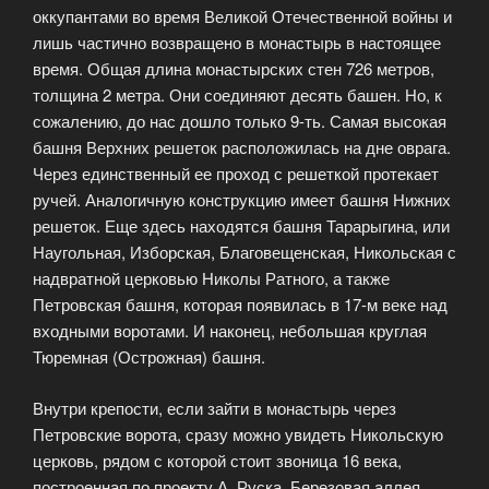
оккупантами во время Великой Отечественной войны и
лишь частично возвращено в монастырь в настоящее
время. Общая длина монастырских стен 726 метров,
толщина 2 метра. Они соединяют десять башен. Но, к
сожалению, до нас дошло только 9-ть. Самая высокая
башня Верхних решеток расположилась на дне оврага.
Через единственный ее проход с решеткой протекает
ручей. Аналогичную конструкцию имеет башня Нижних
решеток. Еще здесь находятся башня Тарарыгина, или
Наугольная, Изборская, Благовещенская, Никольская с
надвратной церковью Николы Ратного, а также
Петровская башня, которая появилась в 17-м веке над
входными воротами. И наконец, небольшая круглая
Тюремная (Острожная) башня.
Внутри крепости, если зайти в монастырь через
Петровские ворота, сразу можно увидеть Никольскую
церковь, рядом с которой стоит звоница 16 века,
построенная по проекту А. Руска. Березовая аллея