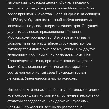
католиками псковской церкви. Обитель пошла от
земляной церкви, который выкопал Иван, или Иона
после принятия иночества. Первый храм был освящен
в 1473 году. Однако постоянный набеги ливонских
кочевников не давали ширится монастырю. Ситуация
улучшилась после присоединения Пскова к
Московскому государству. В это время как раз и
разворачивается масштабное строительство под
руководством дьяка Мисюре Мунехине. При другом
священнике Корнилии были возведены каменная
Благовещенская и надвратная Никольская церкви.
Также была создана иконописная мастерская и
составлен летописный свод Псковская третья
летописи. Увеличилось и число монахов.
Интересно, что монастырь богател не только землями,
но и сокровищами, которые на протяжении нескольких
столетий передавались или дарились русскими
царями. К сожаления, все было разграблено