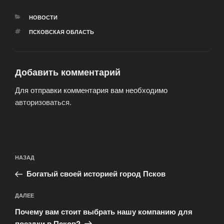
РУБРИКИ
НОВОСТИ
МЕТКИ
ПСКОВСКАЯ ОБЛАСТЬ
Добавить комментарий
Для отправки комментария вам необходимо
авторизоваться
.
Навигация
Предыдущая
НАЗАД
по
запись:
записям
Богатый своей историей город Псков
Следующая
ДАЛЕЕ
запись
Почему вам стоит выбрать нашу компанию для
поездки в Псков?