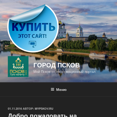
Перейти
к
содержимому
ГОРОД ПСКОВ
Мой Псков — информационный портал
Меню
ОПУБЛИКОВАНО
01.11.2016
АВТОР:
MYPSKOV.RU
Добро пожаловать на