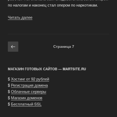
по налогам и наконец стал опером по наркотикам.
Читать далее
«Мы
всегда
рады
любому
сотрудничеству
Навигация
Предыдущая
Страница
7
с
по
страница
посетителями»
записям
МАГАЗИН ГОТОВЫХ САЙТОВ — MARTSITE.RU
$
Хостинг от 92 рублей
$
Регистрация домена
$
Облачные серверы
$
Магазин доменов
$
Бесплатный SSL