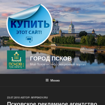
Перейти
к
содержимому
ГОРОД ПСКОВ
Мой Псков — информационный портал
Меню
ОПУБЛИКОВАНО
23.07.2010
АВТОР:
MYPSKOV.RU
Псковское рекламное агентство