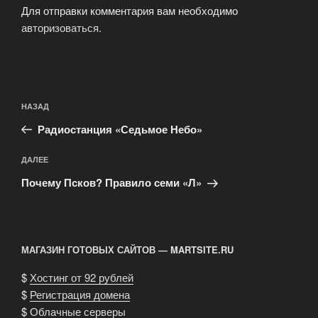
Для отправки комментария вам необходимо
авторизоваться
.
Навигация
Предыдущая
НАЗАД
по
запись:
записям
Радиостанция «Седьмое Небо»
Следующая
ДАЛЕЕ
запись
Почему Псков? Правило семи «Л»
МАГАЗИН ГОТОВЫХ САЙТОВ — MARTSITE.RU
$
Хостинг от 92 рублей
$
Регистрация домена
$
Облачные серверы