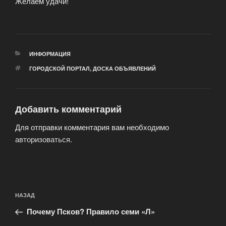
Желаем удачи!
РУБРИКИ
ИНФОРМАЦИЯ
МЕТКИ
ГОРОДСКОЙ ПОРТАЛ
,
ДОСКА ОБЪЯВЛЕНИЙ
Добавить комментарий
Для отправки комментария вам необходимо
авторизоваться
.
Навигация
Предыдущая
НАЗАД
по
запись:
записям
Почему Псков? Правило семи «Л»