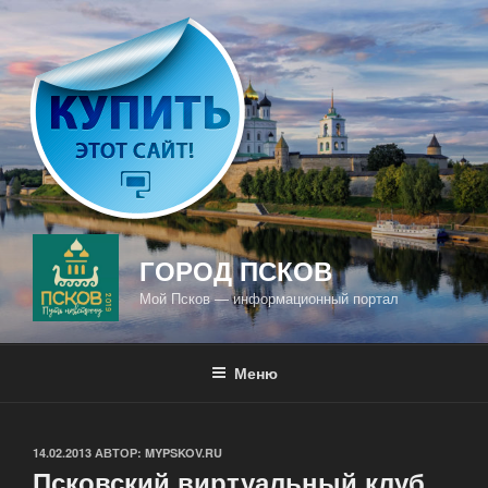
Перейти
к
содержимому
ГОРОД ПСКОВ
Мой Псков — информационный портал
Меню
ОПУБЛИКОВАНО
14.02.2013
АВТОР:
MYPSKOV.RU
Псковский виртуальный клуб