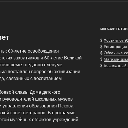
МАГАЗИН ГОТОВ
вет
$
Хостинг от 9
$
Регистрация
ты: 60-летие освобождения
$
Облачные с
ских захватчиков и 60-летие Великой
$
Магазин дом
остоявшемся недавно пленуме
$
Бесплатный
был поставлен вопрос об активизации
да, связанных с воспитанием
боевой славы Дома детского
р руководителей школьных музеев
ки управления образования Пскова,
дской совет ветеранов. В программе
отой музейных объектов учреждений