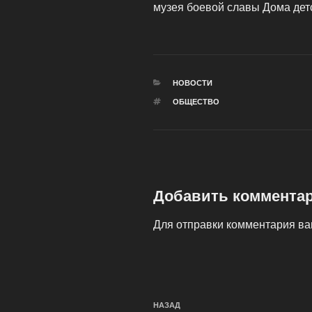
музея боевой славы Дома детс
РУБРИКИ
НОВОСТИ
МЕТКИ
ОБЩЕСТВО
Добавить коммента
Для отправки комментария в
Навигация
Предыдущая
НАЗАД