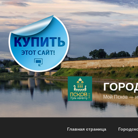
Перейти
к
содержимому
ГОРО
Мой Псков — 
Главная страница
Городск