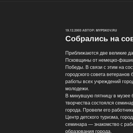
ОПУБЛИКОВАНО
19.12.2003
АВТОР:
MYPSKOV.RU
Собрались на со
Приближаются две великие да
Псковщины от немецко-фашист
Победы. В связи с этим на с
городского совета ветеранов 
работы всех учреждений горо
молодежи.
В минувшую пятницу в музее 
творчества состоялся семина
города. Провели его работни
Центр детского туризма, горо
семинара — знакомство с раб
образования города.