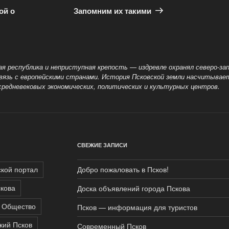
запись
ой о
Запомним их такими
вая республика и неприступная крепость — издревле
охранял северо-з
связь с европейскими странами. История Псковской земли насчитывает
 средневековых экономических, политических и культурных центров.
СВЕЖИЕ ЗАПИСИ
ской портал
Добро пожаловать в Псков!
кова
Доска объявлений города Пскова
Общество
Псков — информация для туристов
кий Псков
Современный Псков