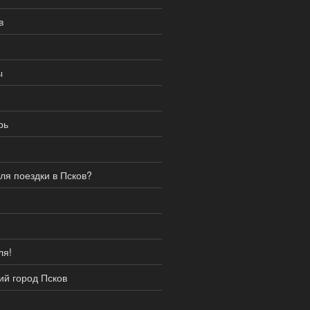
в
ы
рь
ля поездки в Псков?
ля!
ий город Псков