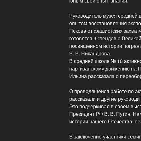
юным свой опыт, знания.
Руководитель музея средней 
опытом восстановления экспо
Пскова от фашистских захва
готовятся 9 стендов о Велико
посвященном истории погран
В. В. Никандрова.
В средней школе № 18 активн
партизанскому движению на Пс
Ильина рассказала о переобо
О проводящейся работе по ак
рассказали и другие руководи
Это подчеркивал в своем выс
Президент РФ В. В. Путин. Н
истории нашего Отечества, ее
В заключение участники семи