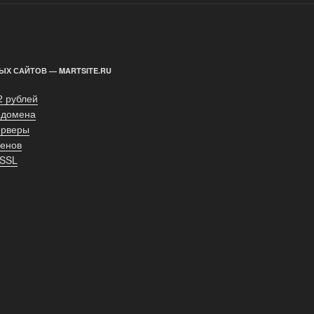
ЫХ САЙТОВ — MARTSITE.RU
2 рублей
 домена
ерверы
енов
 SSL