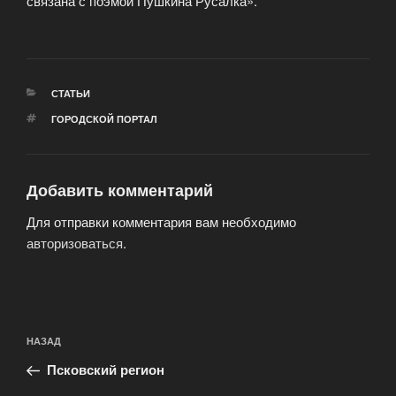
связана с поэмой Пушкина Русалка».
РУБРИКИ
СТАТЬИ
МЕТКИ
ГОРОДСКОЙ ПОРТАЛ
Добавить комментарий
Для отправки комментария вам необходимо
авторизоваться
.
Навигация
Предыдущая
НАЗАД
по
запись:
записям
Псковский регион