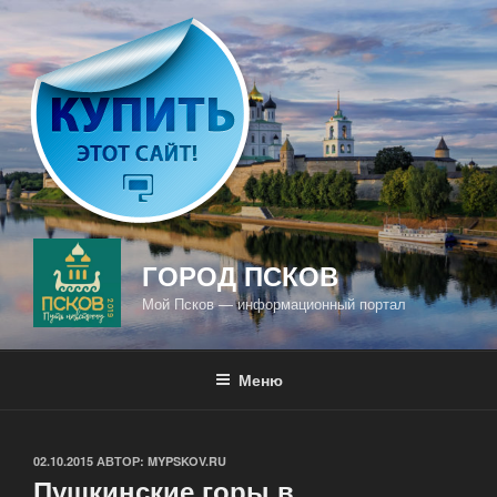
Перейти
к
содержимому
ГОРОД ПСКОВ
Мой Псков — информационный портал
Меню
ОПУБЛИКОВАНО
02.10.2015
АВТОР:
MYPSKOV.RU
Пушкинские горы в