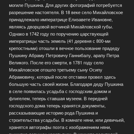
могиле Пушкина. Для других фотографий потребуется
разрешение настоятеля. В 18 веке село Михайловское
принадлежало императрице Елизавете Ивановне,
являясь дворцовой вотчиной Михайловской губы.
Однако в 1742 году по поручению царствующей
императрицы часть земель (41 деревня с 800-ми
крепостными) отошли в вечное пользование прадеду
Пушкину Абраму Петровичу Ганнибалу, арапу Петра
Великого. После его смерти, в 1781 году село
Михайловское отошло третьему сыну Осипу
Абрамовичу, который после отставки провел здесь
большую часть своей жизни. Благодаря деду Пушкина
в селе появилась усадьба с господским домом и
флигелем, теперь ставшая музеем. В передней
господского дома теперь хранятся документы,
рассказывающие историю рода Пушкина и
строительства усадьбы. В комнате няни, или девичьей,
хранятся автографы поэта с изображением няни,