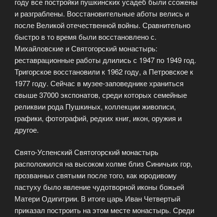
году все постройки пушкинских усадеб были ссожены
и разграблены. Восстановительные аботы велись и
после Великой отечественной войны. Сравнительно
быстро в то время были восстановлено с.
Михайловские и Святогорский монастырь:
реставрационные работы длились с 1947 по 1949 год.
Тригорское восстановили к 1962 году, а Петровское к
1977 году. Сейчас в музее-заповеднике храниться
свыше 37000 экспонатов, среди которых семейные
реликвии рода Пушкиных, коллекции живописи,
графики, фотографий, редких книг, икон, оружия и
другое.
Свято-Успенский Святогорский монастырь
расположился на высоком холме близ Синичьих гор,
прозванных святыми после того, как юродивому
пастуху было явление чудотворной иконы божьей
Матери Одигитрии. В итоге царь Иван Четвертый
приказал построить на этом месте монастырь. Среди