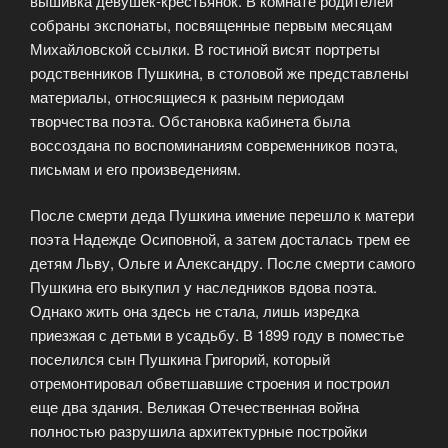
вышивка девушек-крестьянок. В комнате родителей
собраны экспонаты, посвященные первым месяцам
Михайловской ссылки. В гостиной висят портреты
родственников Пушкина, в столовой же представлены
материалы, относящиеся к разным периодам
творчества поэта. Обстановка кабинета была
воссоздана по воспоминаниям современников поэта,
письмам и его произведениям.
После смерти деда Пушкина имение перешло к матери
поэта Надежде Осиповной, а затем досталась трем ее
детям Льву, Ольге и Александру. После смерти самого
Пушкина его выкупил у наследников вдова поэта.
Однако жить она здесь не стала, лишь изредка
приезжая с детьми в усадьбу. В 1899 году в поместье
поселился сын Пушкина Григорий, который
отремонтировал обветшавшие строения и построил
еще два здания. Великая Отечественная война
полностью разрушила архитектурные постройки