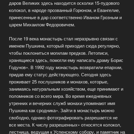
даров Великих здесь находится осколки 15-пудового
колокол, в народе прозванный Горюном, и Евангелие,
принесенные в дар соответственно Иваном Грозным и
царем Михаилом Федоровичем.
После 19 века монастырь стал неразрывно связан с
именем Пушкина, который приходил сюда регулярно,
чтобы поклониться могилам предков. Летописи,
хранящиеся здесь, помогли ему написать драму Борис
Годунов». В 1992 году монастырь возвратили епархии,
придав ему статус действующего. Сегодня здесь
проживает 25 послушников и монахов, которые,
занимаясь натуральным хозяйством, еще принимают и
поломников со всего мира. Во время ежедневных
утренних и вечерних служб монахи упомянают имя
Пушкина как сродника». Зайти в монастырь можно
свободно, однако фотографировать разрешается не
все места. К числу разрешенных» относятся колокол,
лестница, ведущая к Успенскому собору, и памятник на