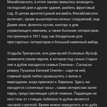
Михайловского, в итоге заново пришлось возводить
господский дом и другие здания, разбить фруктовый
сад. В целом архитектурный ансамбль Михайловского
включает, кроме вышеперечисленных сооружений, еще
Домик няни, флигель-кухню, контору и дом
управляющего имением, а также Колонию литераторов,
построенную в 1911 году как богадельню для
престарелых литераторов и большой каменный амбар.
Усадьба Тригорское, или дом-музей Осиповых-Вульф,
знаменита своим парком, в котором под сенью старых
лип и дубов находится скамья Онегина». Согласно
роману Пушкина Евгений Онегин», сидя на ней,
главный герой любил размышлять о жизни и
мироздании, когда приезжал к Лариным. Здесь же
находятся солнечные часы», самая интересная затея
парка, представляющая србой гномона. Падающая на
него тень от стоящих поблизости дубов является
часовой стрелкой. Время можно определять и по дубу